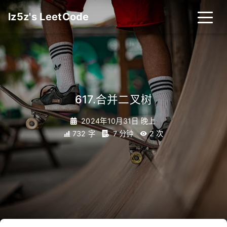
lz5z's LeetCode
617.合并二叉树
2024年10月31日 晚上
732 字
7 分钟
2
次