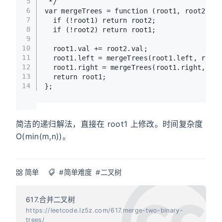
5
 */
6
var
 mergeTrees = 
function
 (
root1, root2
) {
7
if
 (!root1) 
return
 root2;
8
if
 (!root2) 
return
 root1;
9
10
  root1.
val
 += root2.
val
;
11
  root1.
left
 = 
mergeTrees
(root1.
left
, root2
12
  root1.
right
 = 
mergeTrees
(root1.
right
, roo
13
return
 root1;
14
};
简洁的递归解法，直接在 root1 上修改。时间复杂度
O(min(m,n))。
简单
#简单难度
#二叉树
617.合并二叉树
https://leetcode.lz5z.com/617.merge-two-binary-
trees/