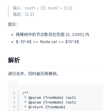
输入：root1 = [1], root2 = [1,2]
输出：[2,2]
提示：
两棵树中的节点数目在范围 [0, 2000] 内
$-10^4$ <= Node.val <= $10^4$
解析
递归合并，同时遍历两棵树。
1
/**
2
 * 
@param
 {
TreeNode
} 
root1
3
 * 
@param
 {
TreeNode
} 
root2
4
 * 
@return
 {
TreeNode
}