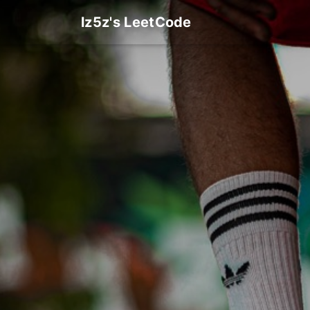
lz5z's LeetCode