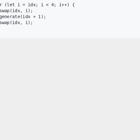
r
 (
let
 i = idx; i < 
4
; i++) {
swap
(idx, i);
generate
(idx + 
1
);
swap
(idx, i);
rate
(
0
);
maxTime === -
1
) 
return
""
;
t
 hour = 
Math
.
floor
(maxTime / 
60
);
t
 minute = maxTime % 
60
;
rn
`
${hour.toString().padStart(
2
, 
"0"
)}
:
${minute.toStr
1)，空间复杂度 O(1)。
中等难度
#数组
#排序
#枚举