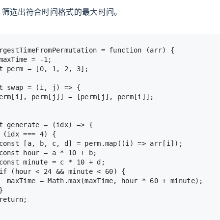
，筛选出符合时间格式的最大时间。
rgestTimeFromPermutation = 
function
 (
arr
) {
maxTime = -
1
;
t
 perm = [
0
, 
1
, 
2
, 
3
];
t
swap
 = (
i, j
) => {
erm[i], perm[j]] = [perm[j], perm[i]];
t
generate
 = (
idx
) => {
 (idx === 
4
) {
const
 [a, b, c, d] = perm.
map
(
(
i
) =>
 arr[i]);
const
 hour = a * 
10
 + b;
const
 minute = c * 
10
 + d;
if
 (hour < 
24
 && minute < 
60
) {
  maxTime = 
Math
.
max
(maxTime, hour * 
60
 + minute);
}
return
;