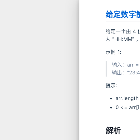
给定数字
给定一个由 4
为 “HH:MM” 
示例 1:
输入：arr = [
输出：”23:4
提示:
arr.lengt
0 <= arr[
解析