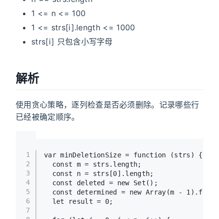
1 <= n <= 100
1 <= strs[i].length <= 1000
strs[i] 只包含小写字母
解析
使用贪心策略，逐列检查是否必须删除。记录哪些行
已经被确定顺序。
1
var
 minDeletionSize = 
function
 (
strs
) {
2
const
 m = strs.
length
;
3
const
 n = strs[
0
].
length
;
4
const
 deleted = 
new
Set
();
5
const
 determined = 
new
Array
(m - 
1
).
fill
(
6
let
 result = 
0
;
7