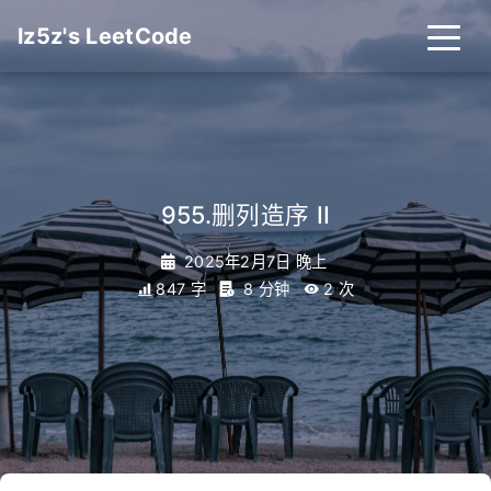
lz5z's LeetCode
955.删列造序 II
2025年2月7日 晚上
847 字
8 分钟
2
次