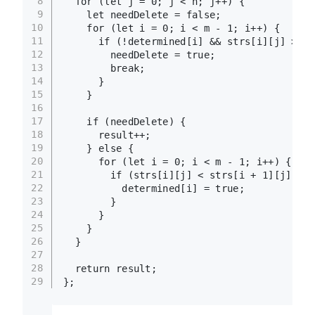
8
for
 (
let
 j = 
0
; j < n; j++) {
9
let
 needDelete = 
false
;
10
for
 (
let
 i = 
0
; i < m - 
1
; i++) {
11
if
 (!determined[i] && strs[i][j] > st
12
        needDelete = 
true
;
13
break
;
14
      }
15
    }
16
17
if
 (needDelete) {
18
      result++;
19
    } 
else
 {
20
for
 (
let
 i = 
0
; i < m - 
1
; i++) {
21
if
 (strs[i][j] < strs[i + 
1
][j]) {
22
          determined[i] = 
true
;
23
        }
24
      }
25
    }
26
  }
27
28
return
 result;
29
};