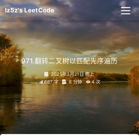
lz5z's LeetCode
971.翻转二叉树以匹配先序遍历
2025年3月21日 晚上
667 字
6 分钟
4
次