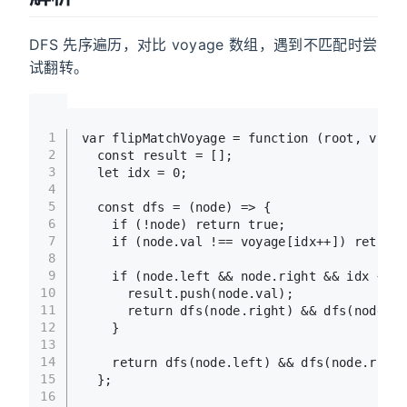
DFS 先序遍历，对比 voyage 数组，遇到不匹配时尝
试翻转。
1
var
 flipMatchVoyage = 
function
 (
root, voyag
2
const
 result = [];
3
let
 idx = 
0
;
4
5
const
dfs
 = (
node
) => {
6
if
 (!node) 
return
true
;
7
if
 (node.
val
 !== voyage[idx++]) 
return
8
9
if
 (node.
left
 && node.
right
 && idx < vo
10
      result.
push
(node.
val
);
11
return
dfs
(node.
right
) && 
dfs
(node.
le
12
    }
13
14
return
dfs
(node.
left
) && 
dfs
(node.
right
15
  };
16