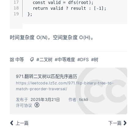
17
const
 valid = 
dfs
(root);
18
return
 valid ? result : [-
1
];
19
};
时间复杂度 O(N)，空间复杂度 O(H)。
中等
#二叉树
#中等难度
#DFS
#树
971.翻转二叉树以匹配先序遍历
https://leetcode.lz5z.com/971.flip-binary-tree-to-
match-preorder-traversal/
发布于
2025年3月21日
作者
tickli
许可协议
上一篇
下一篇