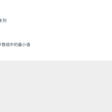
序列
排序数组中的最小值
组 II