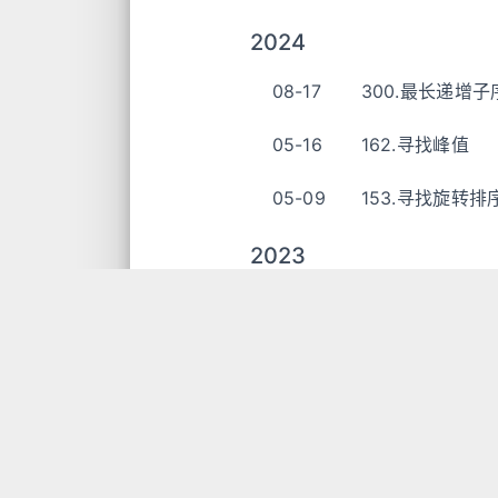
2024
08-17
300.最长递增子
05-16
162.寻找峰值
05-09
153.寻找旋转
2023
12-26
81.搜索旋转排序数
12-09
74.搜索二维矩阵
11-27
69.x 的平方根
09-07
35.搜索插入位置