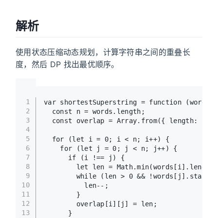
解析
使用状态压缩动态规划，计算字符串之间的重叠长
度，然后 DP 找出最优顺序。
1
var
 shortestSuperstring = 
function
 (
words
) 
2
const
 n = words.
length
;
3
const
 overlap = 
Array
.
from
({ 
length
: n },
4
5
for
 (
let
 i = 
0
; i < n; i++) {
6
for
 (
let
 j = 
0
; j < n; j++) {
7
if
 (i !== j) {
8
let
 len = 
Math
.
min
(words[i].
length
,
9
while
 (len > 
0
 && !words[j].
startsW
10
          len--;
11
        }
12
        overlap[i][j] = len;
13
      }