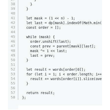
38
    }
39
  }
40
41
let
 mask = (
1
 << n) - 
1
;
42
let
 last = dp[mask].
indexOf
(
Math
.
min
(...d
43
const
 order = [];
44
45
while
 (mask) {
46
    order.
unshift
(last);
47
const
 prev = parent[mask][last];
48
    mask ^= 
1
 << last;
49
    last = prev;
50
  }
51
52
let
 result = words[order[
0
]];
53
for
 (
let
 i = 
1
; i < order.
length
; i++) {
54
    result += words[order[i]].
slice
(overlap
55
  }
56
57
return
 result;
58
};