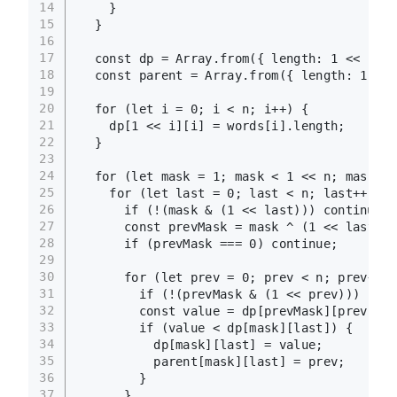
14
    }
15
  }
16
17
const
 dp = 
Array
.
from
({ 
length
: 
1
 << n },
18
const
 parent = 
Array
.
from
({ 
length
: 
1
 << 
19
20
for
 (
let
 i = 
0
; i < n; i++) {
21
    dp[
1
 << i][i] = words[i].
length
;
22
  }
23
24
for
 (
let
 mask = 
1
; mask < 
1
 << n; mask++)
25
for
 (
let
 last = 
0
; last < n; last++) {
26
if
 (!(mask & (
1
 << last))) 
continue
;
27
const
 prevMask = mask ^ (
1
 << last);
28
if
 (prevMask === 
0
) 
continue
;
29
30
for
 (
let
 prev = 
0
; prev < n; prev++) 
31
if
 (!(prevMask & (
1
 << prev))) 
cont
32
const
 value = dp[prevMask][prev] + 
33
if
 (value < dp[mask][last]) {
34
          dp[mask][last] = value;
35
          parent[mask][last] = prev;
36
        }
37
      }