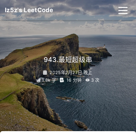
lz5z's LeetCode
943.最短超级串
2025年2月27日 晚上
1.8k 字
16 分钟
3
次