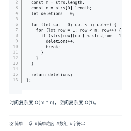
2
const
 m = strs.
length
;
3
const
 n = strs[
0
].
length
;
4
let
 deletions = 
0
;
5
6
for
 (
let
 col = 
0
; col < n; col++) {
7
for
 (
let
 row = 
1
; row < m; row++) {
8
if
 (strs[row][col] < strs[row - 
1
][co
9
        deletions++;
10
break
;
11
      }
12
    }
13
  }
14
15
return
 deletions;
16
};
时间复杂度 O(m * n)，空间复杂度 O(1)。
简单
#简单难度
#数组
#字符串