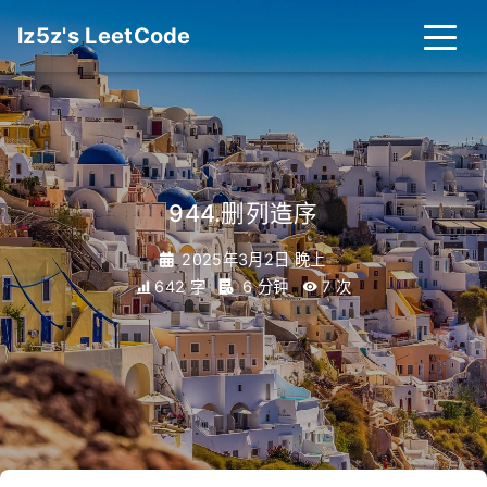
lz5z's LeetCode
944.删列造序
2025年3月2日 晚上
642 字
6 分钟
7
次