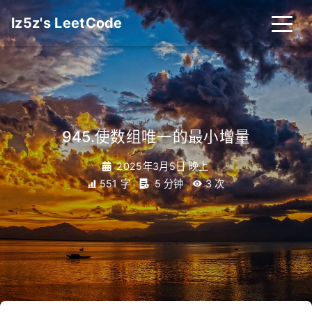
lz5z's LeetCode
945.使数组唯一的最小增量
2025年3月5日 晚上
551 字
5 分钟
3
次