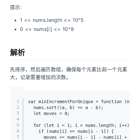
提示:
1 <= nums.length <= 10^5
0 <= nums[i] <= 10^9
解析
先排序，然后遍历数组，确保每个元素比前一个元素
大，记录需要增加的次数。
1
var
 minIncrementForUnique = 
function
 (
nums
)
2
  nums.
sort
(
(
a, b
) =>
 a - b);
3
let
 moves = 
0
;
4
5
for
 (
let
 i = 
1
; i < nums.
length
; i++) {
6
if
 (nums[i] <= nums[i - 
1
]) {
7
      moves += nums[i - 
1
] - nums[i] + 
1
;