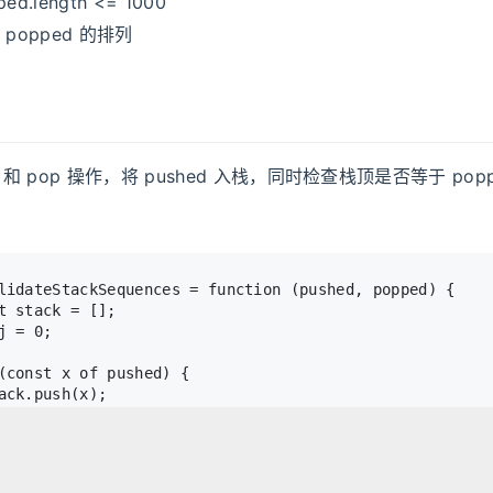
ped.length <= 1000
是 popped 的排列
h 和 pop 操作，将 pushed 入栈，同时检查栈顶是否等于 pop
lidateStackSequences = 
function
 (
pushed, popped
) {
t
 stack = [];
j = 
0
;
(
const
 x 
of
 pushed) {
ack.
push
(x);
ile
 (stack.
length
 && stack[stack.
length
 - 
1
] === poppe
stack.
pop
();
j++;