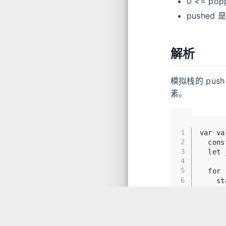
0 <= pop
pushed 
解析
模拟栈的 pus
素。
1
var
 va
2
cons
3
let
 
4
5
for
 
6
    st
7
wh
8
      
9
      
10
    }