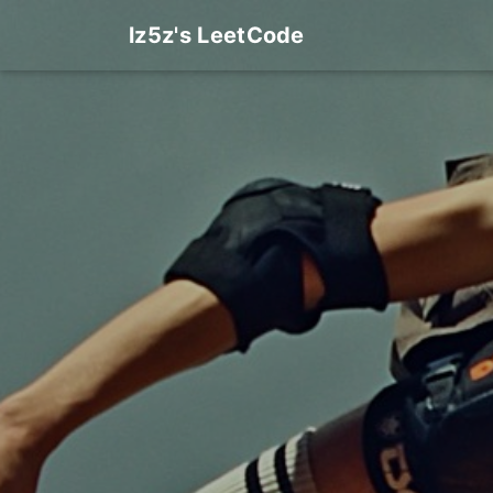
lz5z's LeetCode