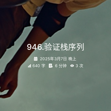
946.验证栈序列
2025年3月7日 晚上
640 字
6 分钟
3
次