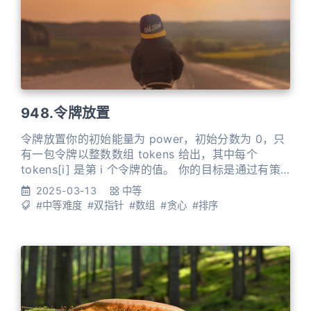
948.令牌放置
令牌放置你的初始能量为 power，初始分数为 0，只
有一包令牌以整数数组 tokens 给出，其中每个
tokens[i] 是第 i 个令牌的值。 你的目标是通过有策
略地使用这些令牌以最大化总分数。你可以根据以下
2025-03-13
中等
规则进行操作： 如果你至少有 token[i] 点能量，你
#中等难度
#双指针
#数组
#贪心
#排序
就可以播放第 i 个令牌。播放时，你将获得 1 分能
量，但你需要消耗 token[i] 点能量。 如果你至少有 1
分，你可以