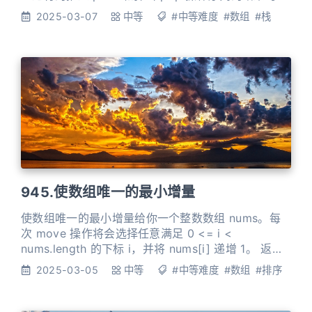
返回 true；否则，返回 false。
2025-03-07
中等
#中等难度
#数组
#栈
945.使数组唯一的最小增量
使数组唯一的最小增量给你一个整数数组 nums。每
次 move 操作将会选择任意满足 0 <= i <
nums.length 的下标 i，并将 nums[i] 递增 1。 返回
使 nums 中的每个值都变成唯一的所需要的最少操作
2025-03-05
中等
#中等难度
#数组
#排序
数。