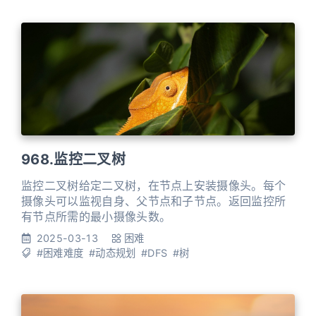
968.监控二叉树
监控二叉树给定二叉树，在节点上安装摄像头。每个
摄像头可以监视自身、父节点和子节点。返回监控所
有节点所需的最小摄像头数。
2025-03-13
困难
#困难难度
#动态规划
#DFS
#树