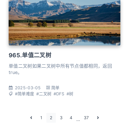
965.单值二叉树
单值二叉树如果二叉树中所有节点值都相同，返回
true。
2025-03-05
简单
#简单难度
#二叉树
#DFS
#树
1
2
3
4
37
…