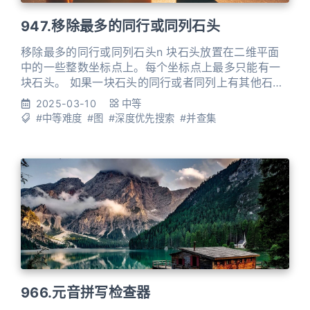
947.移除最多的同行或同列石头
移除最多的同行或同列石头n 块石头放置在二维平面
中的一些整数坐标点上。每个坐标点上最多只能有一
块石头。 如果一块石头的同行或者同列上有其他石头
存在，那么就可以移除这块石头。 给你一个长度为 n
2025-03-10
中等
的数组 stones ，其中 stones[i] = [xi, yi] 表示第 i
#中等难度
#图
#深度优先搜索
#并查集
块石头的位置，返回可以移除的石头的最大数量。
966.元音拼写检查器